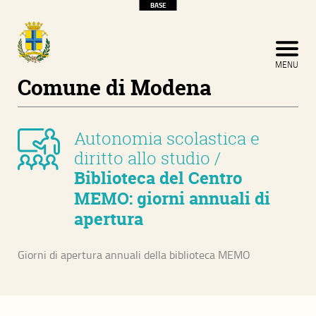
BASE
CERCA
CHIUDI MENU
MENU
Home
Comune di Modena
About
Autonomia scolastica e
Sviluppo economico e territoriale
diritto allo studio
/
Biblioteca del Centro
Competitività ed internazionalizzazione
MEMO: giorni annuali di
Riqualificazione e innovazione urbana
apertura
Ambiente e territorio
Giorni di apertura annuali della biblioteca MEMO
Sviluppo Infrastrutturale
Sicurezza e legalità