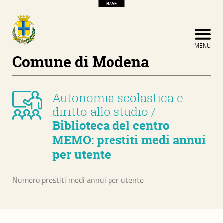
BASE
CERCA
CHIUDI MENU
MENU
Home
Comune di Modena
About
Autonomia scolastica e
Sviluppo economico e territoriale
diritto allo studio
/
Biblioteca del centro
Competitività ed internazionalizzazione
MEMO: prestiti medi annui
Riqualificazione e innovazione urbana
per utente
Ambiente e territorio
Numero prestiti medi annui per utente
Sviluppo Infrastrutturale
Sicurezza e legalità