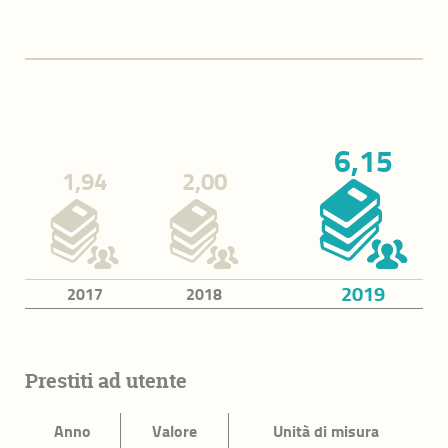
Sicurezza urbana
Sicurezza stradale
Presidio del territorio
Legalità e supporto alle vittime
6,15
1,94
2,00
Istruzione e cultura
Nidi d'infanzia
Scuole dell'infanzia
2019
2017
2018
Autonomia scolastica e diritto allo studio
Cultura
Prestiti ad utente
Coesione sociale e diritti
Anno
Valore
Unità di misura
Sostegno alla fragilità e ai diritti