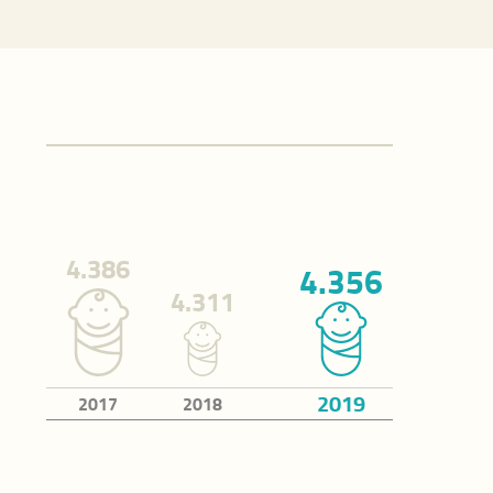
Sviluppo Infrastr
Sicurezza e l
Sicurezza urban
Legalità e support
vittime
4.386
4.356
4.311
Istruzione e 
2019
Nidi d'infanzia
2017
2018
Cultura