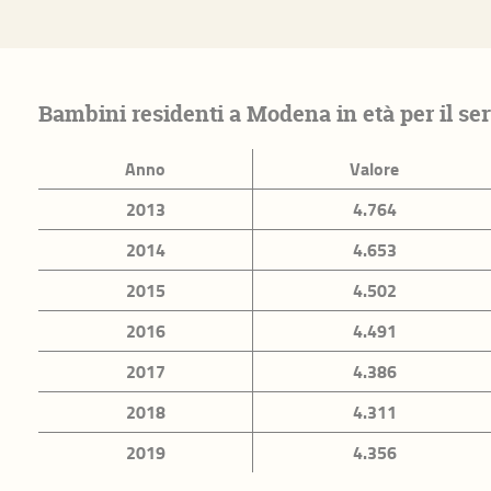
utturale
egalità
Bambini residenti a Modena in età per il ser
Anno
Valore
a
Sicurezza stradale
Presidio del
2013
4.764
o alle
2014
4.653
2015
4.502
2016
4.491
cultura
2017
4.386
Scuole dell'infanzia
Autonomia s
2018
4.311
diritto allo 
2019
4.356