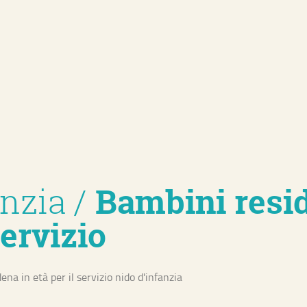
anzia
/
Bambini resi
servizio
nomico e territoriale
Riqualificazione e
Ambiente e 
a in età per il servizio nido d'infanzia
azione
innovazione urbana