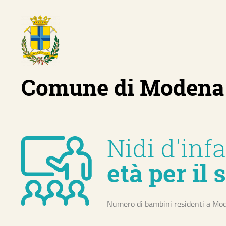
Comune di Modena
Home
About
Nidi d'inf
età per il 
Sviluppo eco
Competitività ed
Numero di bambini residenti a Moden
internazionalizz